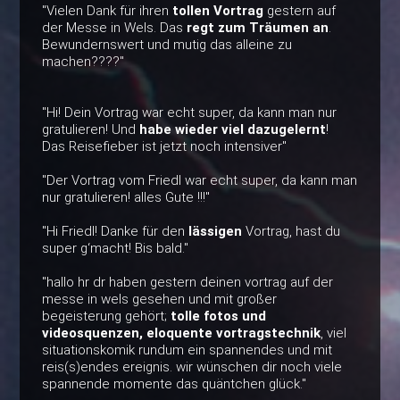
"Vielen Dank für ihren
tollen Vortrag
gestern auf
der Messe in Wels. Das
regt zum Träumen an
.
Bewundernswert und mutig das alleine zu
machen????"
"Hi! Dein Vortrag war echt super, da kann man nur
gratulieren! Und
habe wieder viel dazugelernt
!
Das Reisefieber ist jetzt noch intensiver"
"Der Vortrag vom Friedl war echt super, da kann man
nur gratulieren! alles Gute !!!"
"Hi Friedl! Danke für den
lässigen
Vortrag, hast du
super g‘macht! Bis bald."
"hallo hr dr haben gestern deinen vortrag auf der
messe in wels gesehen und mit großer
begeisterung gehört;
tolle fotos und
videosquenzen, eloquente vortragstechnik
, viel
situationskomik rundum ein spannendes und mit
reis(s)endes ereignis. wir wünschen dir noch viele
spannende momente das quäntchen glück."