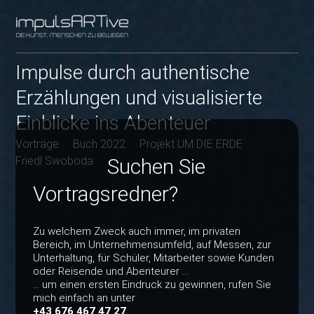
Impulse durch authentische
Erzählungen und visualisierte
Einblicke ins Abenteuer
Vorträge
Buch 2022
Projekt UM DIE ERDE
Friedl Swoboda
Suchen Sie
Vortragsredner?
Zu welchem Zweck auch immer, im privaten
Bereich, im Unternehmensumfeld, auf Messen, zur
Unterhaltung, für Schüler, Mitarbeiter sowie Kunden
oder Reisende und Abenteurer ...
... um einen ersten Eindruck zu gewinnen, rufen Sie
mich einfach an unter
+43 676 467 47 27
.