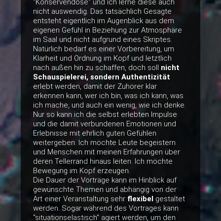
"Konservendose" und ich lerne diese auch
nicht auswendig. Das tatsächlich Gesagte
entsteht eigentlich im Augenblick aus dem
eigenen Gefühl in Beziehung zur Atmosphäre
im Saal und nicht aufgrund eines Skriptes.
Natürlich bedarf es einer Vorbereitung, um
Klarheit und Ordnung im Kopf und letztlich
nach außen hin zu schaffen, doch soll
nicht
Schauspielerei, sondern Authentizität
erlebt werden, damit der Zuhörer klar
erkennen kann, wer ich bin, was ich kann, was
ich mache, und auch ein wenig, wie ich denke.
Nur so kann ich die selbst erlebten Impulse
und die damit verbundenen Emotionen und
Erlebnisse mit ehrlich guten Gefühlen
weitergeben. Ich möchte Leute begeistern
und Menschen mit meinen Erfahrungen über
deren Tellerrand hinaus leiten. Ich möchte
Bewegung im Kopf erzeugen.
Die Dauer der Vorträge kann im Hinblick auf
gewünschte Themen und abhängig von der
Art einer Veranstaltung sehr
flexibel
gestaltet
werden. Sogar während des Vortrages kann
"situationselastisch" agiert werden, um den